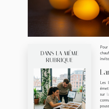
Pour
DANS LA MÊME
chauf
invit
RUBRIQUE
La
Les l
émett
sur
l
conna
pouss