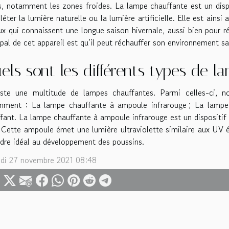
, notamment les zones froides. La lampe chauffante est un dispos
éter la lumière naturelle ou la lumière artificielle. Elle est ains
ux qui connaissent une longue saison hivernale, aussi bien pour r
ipal de cet appareil est qu’il peut réchauffer son environnement s
els sont les différents types de l
xiste une multitude de lampes chauffantes. Parmi celles-ci, 
mment : La lampe chauffante à ampoule infrarouge ; La lampe
fant. La lampe chauffante à ampoule infrarouge est un dispositi
Cette ampoule émet une lumière ultraviolette similaire aux UV émis
dre idéal au développement des poussins.
di 27 novembre 2021 08:48