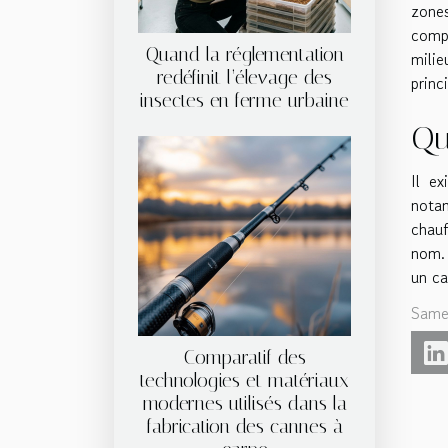
zones
compl
Quand la réglementation
milie
redéfinit l’élevage des
princ
insectes en ferme urbaine
Qu
Il e
nota
chauf
nom. 
un ca
Same
Comparatif des
technologies et matériaux
modernes utilisés dans la
fabrication des cannes à