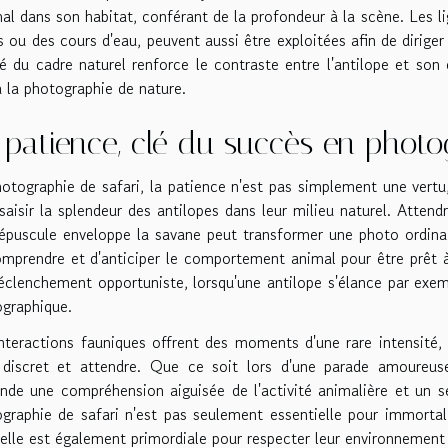
mal dans son habitat, conférant de la profondeur à la scène. Les li
s ou des cours d'eau, peuvent aussi être exploitées afin de diriger
é du cadre naturel renforce le contraste entre l'antilope et son
à la photographie de nature.
 patience, clé du succès en photo
otographie de safari, la patience n'est pas simplement une vertu
saisir la splendeur des antilopes dans leur milieu naturel. Atte
épuscule enveloppe la savane peut transformer une photo ordinair
mprendre et d'anticiper le comportement animal pour être prêt à 
clenchement opportuniste, lorsqu'une antilope s'élance par exem
graphique.
nteractions fauniques offrent des moments d'une rare intensité, 
 discret et attendre. Que ce soit lors d'une parade amoureuse
de une compréhension aiguisée de l'activité animalière et un se
graphie de safari n'est pas seulement essentielle pour immortal
elle est également primordiale pour respecter leur environnement 