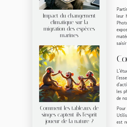
Parti
Impact du changement
leur 
climatique sur la
Photo
migration des espèces
expos
marines
maté
saisi
Co
L'étu
l'es
d'act
les p
de no
Comment les tableaux de
Pour 
singes captent-ils l'esprit
Utili
joueur de la nature ?
est r