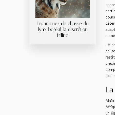
appar
parti
cour
déter
Techniques de chasse du
adapt
lynx boréal la discrétion
féline
numér
Le ch
de te
resti
préci
compl
d'un s
La
Maîtr
Afriq
un éq