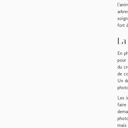
l'ani
arbre
soign
fort 
La
En ph
pour 
du cr
de co
Un dé
photo
Les i
faire
deman
photo
mais 