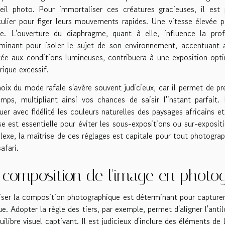
eil photo. Pour immortaliser ces créatures gracieuses, il est p
culier pour figer leurs mouvements rapides. Une vitesse élevée
se. L'ouverture du diaphragme, quant à elle, influence la p
minant pour isoler le sujet de son environnement, accentuant ain
ée aux conditions lumineuses, contribuera à une exposition opti
ique excessif.
oix du mode rafale s'avère souvent judicieux, car il permet de p
mps, multipliant ainsi vos chances de saisir l'instant parfait
tuer avec fidélité les couleurs naturelles des paysages africains 
se est essentielle pour éviter les sous-expositions ou sur-exposit
exe, la maîtrise de ces réglages est capitale pour tout photogr
afari.
 composition de l'image en photo
iser la composition photographique est déterminant pour capturer 
ue. Adopter la règle des tiers, par exemple, permet d'aligner l'antil
uilibre visuel captivant. Il est judicieux d'inclure des éléments de l