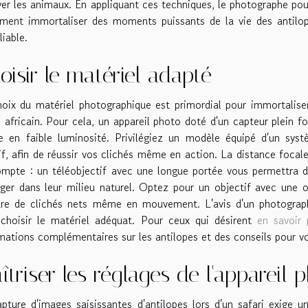
yer les animaux. En appliquant ces techniques, le photographe po
ment immortaliser des moments puissants de la vie des antilop
liable.
oisir le matériel adapté
oix du matériel photographique est primordial pour immortaliser
i africain. Pour cela, un appareil photo doté d'un capteur plein 
en faible luminosité. Privilégiez un modèle équipé d'un syst
if, afin de réussir vos clichés même en action. La distance foca
mpte : un téléobjectif avec une longue portée vous permettra d
ger dans leur milieu naturel. Optez pour un objectif avec une o
ure de clichés nets même en mouvement. L'avis d'un photograph
choisir le matériel adéquat. Pour ceux qui désirent
en savoir
mations complémentaires sur les antilopes et des conseils pour vo
îtriser les réglages de l'appareil 
pture d'images saisissantes d'antilopes lors d'un safari exige