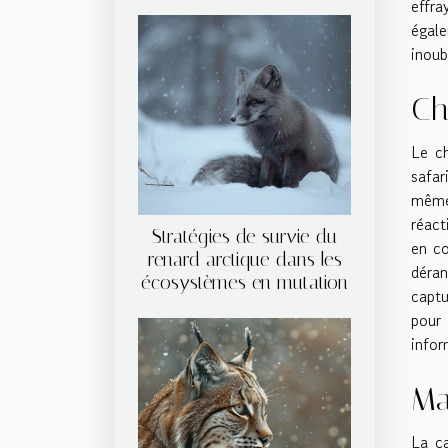
effra
égale
inoub
Ch
Le ch
safar
même 
réact
Stratégies de survie du
en co
renard arctique dans les
déran
écosystèmes en mutation
capt
pour 
infor
Ma
La ca