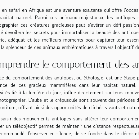
r en safari en Afrique est une aventure exaltante qui offre l'occ
habitat naturel. Parmi ces animaux majestueux, les antilopes se
graphier ces créatures gracieuses peut s'avérer un défi passi
é dévoilera les secrets pour immortaliser la beauté des antilopes
riel adéquat et les meilleurs moments pour capturer leur esse
r la splendeur de ces animaux emblématiques à travers l'objectif d
mprendre le comportement des an
de du comportement des antilopes, ou éthologie, est une étape p
sence de ces gracieux mammifères dans leur habitat naturel. L
ivités lié à la lumière du jour, influe directement sur leurs mo
hotographier. L'aube et le crépuscule sont souvent des périodes d
urriture, offrant ainsi des opportunités de clichés vivants et natur
saisir des mouvements antilopes sans altérer leur comportement
ser un téléobjectif permet de maintenir une distance respectueuse 
ecommandé d'observer en silence, de se fondre dans le décor e