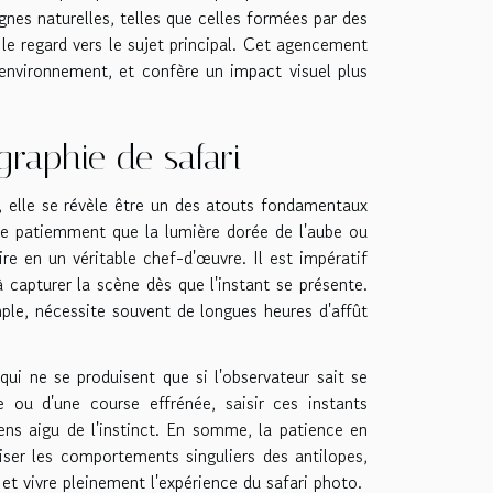
gnes naturelles, telles que celles formées par des
 le regard vers le sujet principal. Cet agencement
 environnement, et confère un impact visuel plus
graphie de safari
, elle se révèle être un des atouts fondamentaux
ndre patiemment que la lumière dorée de l'aube ou
e en un véritable chef-d'œuvre. Il est impératif
capturer la scène dès que l'instant se présente.
ple, nécessite souvent de longues heures d'affût
qui ne se produisent que si l'observateur sait se
 ou d'une course effrénée, saisir ces instants
ns aigu de l'instinct. En somme, la patience en
iser les comportements singuliers des antilopes,
et vivre pleinement l'expérience du safari photo.